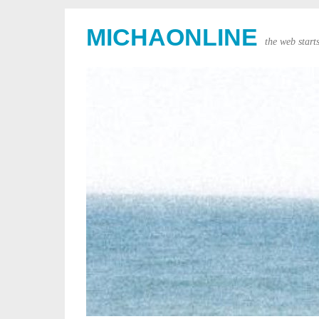
MICHAONLINE
the web start