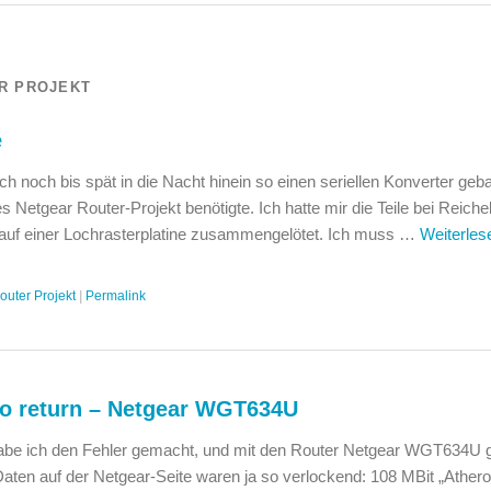
R PROJEKT
e
ch noch bis spät in die Nacht hinein so einen seriellen Konverter geba
es Netgear Router-Projekt benötigte. Ich hatte mir die Teile bei Reichel
 auf einer Lochrasterplatine zusammengelötet. Ich muss …
Weiterle
outer Projekt
|
Permalink
no return – Netgear WGT634U
 habe ich den Fehler gemacht, und mit den Router Netgear WGT634U g
aten auf der Netgear-Seite waren ja so verlockend: 108 MBit „Ather