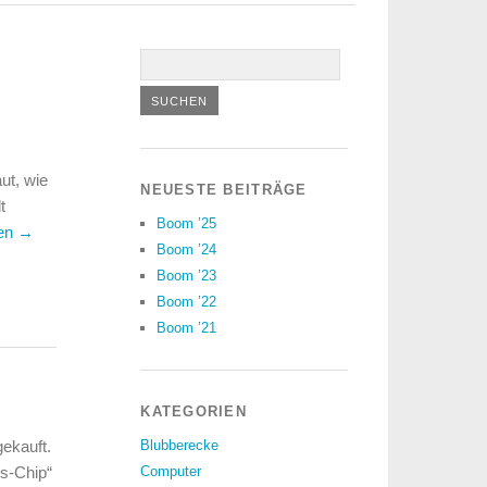
ut, wie
NEUESTE BEITRÄGE
t
Boom ’25
sen
→
Boom ’24
Boom ’23
Boom ’22
Boom ’21
KATEGORIEN
ekauft.
Blubberecke
os-Chip“
Computer