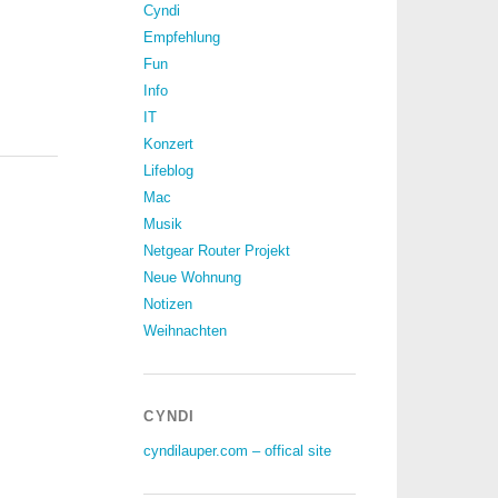
Cyndi
Empfehlung
Fun
Info
IT
Konzert
Lifeblog
Mac
Musik
Netgear Router Projekt
Neue Wohnung
Notizen
Weihnachten
CYNDI
cyndilauper.com – offical site