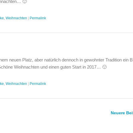
ihnachten… 🙂
cke
,
Weihnachten
|
Permalink
nem neuen Platz, aber natürlich dennoch in gewohnter Tradition ein B
höne Weihnachten und einen guten Start in 2017… 🙂
cke
,
Weihnachten
|
Permalink
Neuere Bei