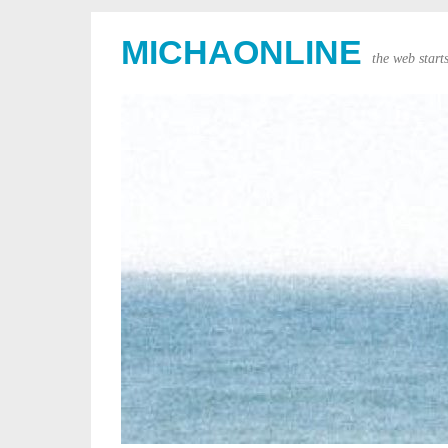
MICHAONLINE
the web start