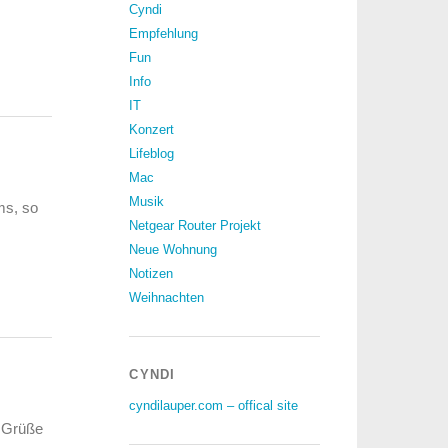
Cyndi
Empfehlung
Fun
Info
IT
Konzert
Lifeblog
Mac
Musik
ms, so
Netgear Router Projekt
Neue Wohnung
Notizen
Weihnachten
CYNDI
cyndilauper.com – offical site
e Grüße