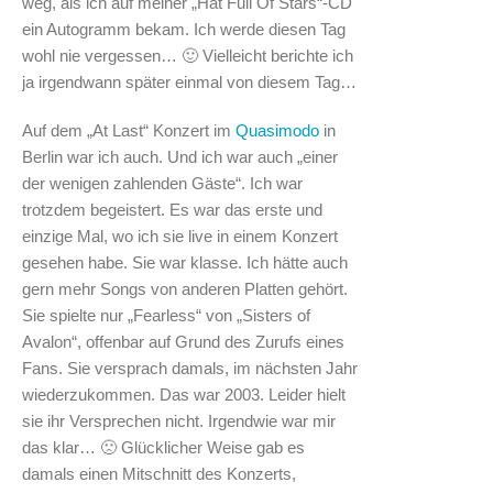
weg, als ich auf meiner „Hat Full Of Stars“-CD
ein Autogramm bekam. Ich werde diesen Tag
wohl nie vergessen… 🙂 Vielleicht berichte ich
ja irgendwann später einmal von diesem Tag…
Auf dem „At Last“ Konzert im
Quasimodo
in
Berlin war ich auch. Und ich war auch „einer
der wenigen zahlenden Gäste“. Ich war
trotzdem begeistert. Es war das erste und
einzige Mal, wo ich sie live in einem Konzert
gesehen habe. Sie war klasse. Ich hätte auch
gern mehr Songs von anderen Platten gehört.
Sie spielte nur „Fearless“ von „Sisters of
Avalon“, offenbar auf Grund des Zurufs eines
Fans. Sie versprach damals, im nächsten Jahr
wiederzukommen. Das war 2003. Leider hielt
sie ihr Versprechen nicht. Irgendwie war mir
das klar… 🙁 Glücklicher Weise gab es
damals einen Mitschnitt des Konzerts,