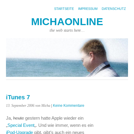
STARTSEITE
IMPRESSUM
DATENSCHUTZ
MICHAONLINE
the web starts here…
iTunes 7
13. September 2006
von Micha
|
Keine Kommentare
Ja,
heute
gestern hatte Apple wieder ein
„
Special Event
„. Und wie immer, wenn es ein
iPod-Upgrade
gibt, gibt’s auch ein neues