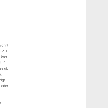
ewohnt
BT2.0
-User
der“
eigt.
n,
igt.
e oder
t