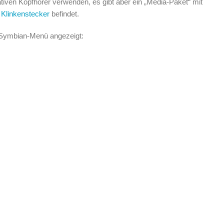
tiven Kopfhörer verwenden, es gibt aber ein „Media-Paket“ mit
Klinkenstecker
befindet.
e Symbian-Menü angezeigt: