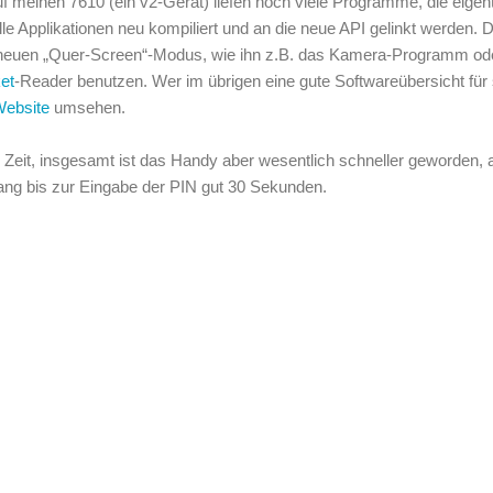
meinen 7610 (ein v2-Gerät) liefen noch viele Programme, die eigentl
 Applikationen neu kompiliert und an die neue API gelinkt werden. D
 neuen „Quer-Screen“-Modus, wie ihn z.B. das Kamera-Programm od
et
-Reader benutzen. Wer im übrigen eine gute Softwareübersicht für 
Website
umsehen.
Zeit, insgesamt ist das Handy aber wesentlich schneller geworden, 
ang bis zur Eingabe der PIN gut 30 Sekunden.