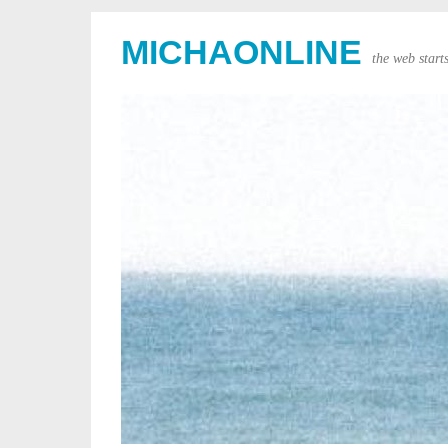
MICHAONLINE
the web start