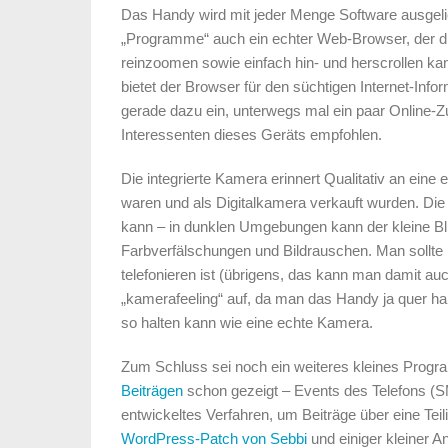
Das Handy wird mit jeder Menge Software ausgelie
„Programme“ auch ein echter Web-Browser, der di
reinzoomen sowie einfach hin- und herscrollen kann
bietet der Browser für den süchtigen Internet-In
gerade dazu ein, unterwegs mal ein paar Online-Zu
Interessenten dieses Geräts empfohlen.
Die integrierte Kamera erinnert Qualitativ an ein
waren und als Digitalkamera verkauft wurden. Die 
kann – in dunklen Umgebungen kann der kleine Bli
Farbverfälschungen und Bildrauschen. Man sollte 
telefonieren ist (übrigens, das kann man damit 
„kamerafeeling“ auf, da man das Handy ja quer h
so halten kann wie eine echte Kamera.
Zum Schluss sei noch ein weiteres kleines Prog
Beiträgen
schon gezeigt – Events des Telefons (SMS
entwickeltes Verfahren, um Beiträge über eine Te
WordPress-Patch von Sebbi
und einiger kleiner An