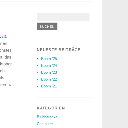
N73
.
mmen
ächstes
NEUESTE BEITRÄGE
t, das
Boom ’25
Oktober
Boom ’24
ich
Boom ’23
als
Boom ’22
onieren…
Boom ’21
KATEGORIEN
Blubberecke
Computer