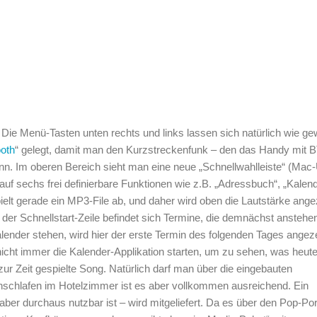
ie Menü-Tasten unten rechts und links lassen sich natürlich wie g
ooth
“ gelegt, damit man den Kurzstreckenfunk – den das Handy mit 
ann. Im oberen Bereich sieht man eine neue „Schnellwahlleiste“ (Mac
auf sechs frei definierbare Funktionen wie z.B. „Adressbuch“, „Kalen
lt gerade ein MP3-File ab, und daher wird oben die Lautstärke angez
 der Schnellstart-Zeile befindet sich Termine, die demnächst anstehe
lender stehen, wird hier der erste Termin des folgenden Tages angeze
icht immer die Kalender-Applikation starten, um zu sehen, was heut
ur Zeit gespielte Song. Natürlich darf man über die eingebauten
inschlafen im Hotelzimmer ist es aber vollkommen ausreichend. Ein
, aber durchaus nutzbar ist – wird mitgeliefert. Da es über den Pop-Por