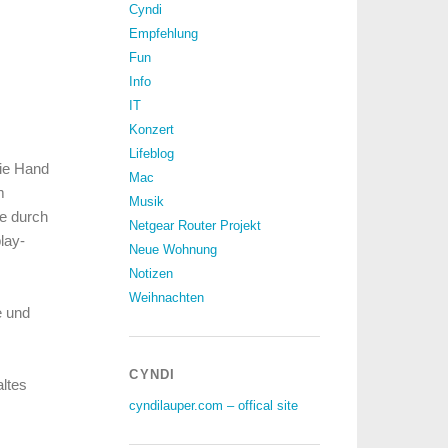
Cyndi
Empfehlung
Fun
Info
IT
Konzert
Lifeblog
die Hand
Mac
m
Musik
ie durch
Netgear Router Projekt
lay-
Neue Wohnung
Notizen
Weihnachten
e und
CYNDI
altes
cyndilauper.com – offical site