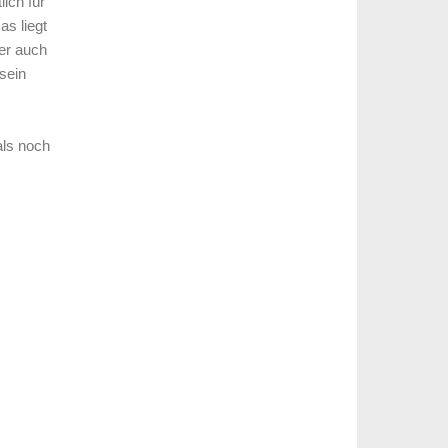
ich für
as liegt
er auch
sein
als noch