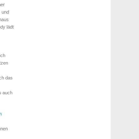
ner
- und
inaus
dy lädt
ich
tzen
ich das
s auch
n
inen