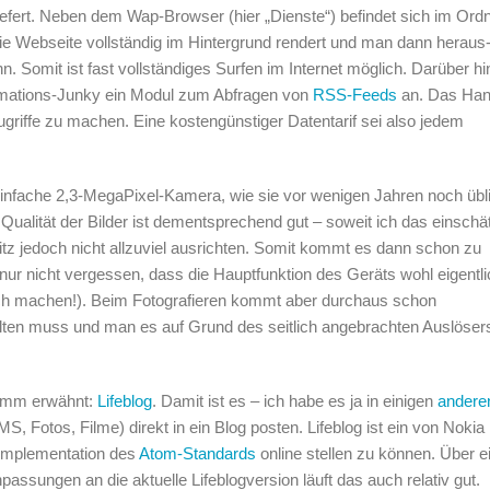
fert. Neben dem Wap-Browser (hier „Dienste“) befindet sich im Ord
e Webseite vollständig im Hintergrund rendert und man dann heraus
. Somit ist fast vollständiges Surfen im Internet möglich. Darüber h
formations-Junky ein Modul zum Abfragen von
RSS-Feeds
an. Das Han
griffe zu machen. Eine kostengünstiger Datentarif sei also jedem
e einfache 2,3-MegaPixel-Kamera, wie sie vor wenigen Jahren noch übl
Qualität der Bilder ist dementsprechend gut – soweit ich das einschä
tz jedoch nicht allzuviel ausrichten. Somit kommt es dann schon zu
nur nicht vergessen, dass die Hauptfunktion des Geräts wohl eigentl
auch machen!). Beim Fotografieren kommt aber durchaus schon
alten muss und man es auf Grund des seitlich angebrachten Auslöser
ramm erwähnt:
Lifeblog
. Damit ist es – ich habe es ja in einigen
andere
, Fotos, Filme) direkt in ein Blog posten. Lifeblog ist ein von Nokia
ilimplementation des
Atom-Standards
online stellen zu können. Über e
passungen an die aktuelle Lifeblogversion läuft das auch relativ gut.