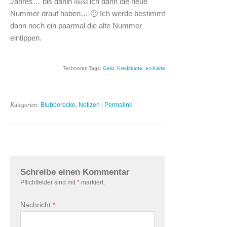
Jahres… bis dahin
ich dann die neue
muss
Nummer drauf haben… 🙂 Ich werde bestimmt
dann noch ein paarmal die alte Nummer
eintippen.
Technorati Tags:
Geld
,
Kreditkarte
,
ec-Karte
Kategorien:
Blubberecke
,
Notizen
|
Permalink
Schreibe einen Kommentar
Pflichtfelder sind mit
*
markiert.
Nachricht
*