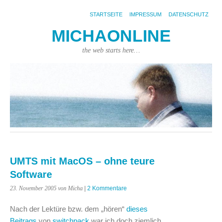
STARTSEITE
IMPRESSUM
DATENSCHUTZ
MICHAONLINE
the web starts here…
UMTS mit MacOS – ohne teure
Software
23. November 2005
von Micha
|
2 Kommentare
Nach der Lektüre bzw. dem „hören“
dieses
Beitrags
von
switchpack
war ich doch ziemlich