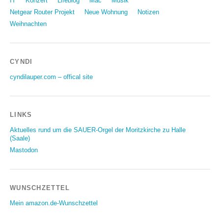
IT
Konzert
Lifeblog
Mac
Musik
Netgear Router Projekt
Neue Wohnung
Notizen
Weihnachten
CYNDI
cyndilauper.com – offical site
LINKS
Aktuelles rund um die SAUER-Orgel der Moritzkirche zu Halle
(Saale)
Mastodon
WUNSCHZETTEL
Mein amazon.de-Wunschzettel